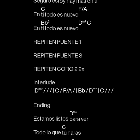
Seguro es
toy hay 
más en 
ti 
C
F
/
A
En 
ti todo es nuevo
Bb
D
C
2
m7
En 
ti todo es nuevo
REPITEN PUENTE 1
REPITEN PUENTE 3
REPITEN CORO 2 2x
Interlude
|D
/ / / |
C
/
F
/
A
/ |
Bb
/
D
|
C
/ / /
|
m7
m7
Ending
D
m7
Estamos listos 
para ver 
C
Todo lo que 
tú harás