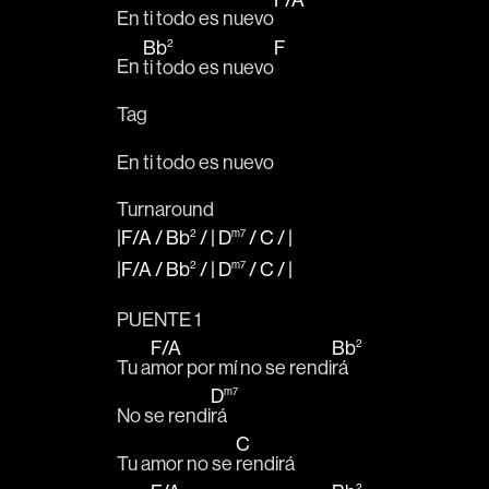
En ti todo es nuevo
Bb
F
2
En 
ti todo es nuevo
Tag
En ti todo es nuevo
Turnaround
|F
/
A
/
Bb
/ |
D
/
C
/
|
2
m7
|F
/
A
/
Bb
/ |
D
/
C
/
|
2
m7
PUENTE 1
F
/
A
Bb
2
Tu a
mor por mí no se rendi
rá
D
m7
No se rendi
rá 
C
Tu amor no se 
rendirá 
2