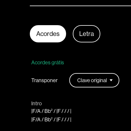
Acordes
Letra
Acordes grátis
Transponer
Intro
|F
/
A
/
Bb
/
|F
/ / /
|
2
|F
/
A
/
Bb
/
|F
/ / /
|
2