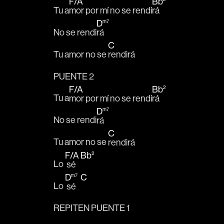
F
/
A
Bb
Tu a
mor por mí no se rendi
rá
D
m7
No se rendi
rá 
C
Tu amor no se 
rendirá
PUENTE 2
F
/
A
Bb
2
Tu a
mor por mí no se rendi
rá
D
m7
No se rendi
rá 
C
Tu amor no se 
rendirá
F
/
A
Bb
2
Lo 
 sé   
D
C
m7
Lo 
 sé   
REPITEN PUENTE 1