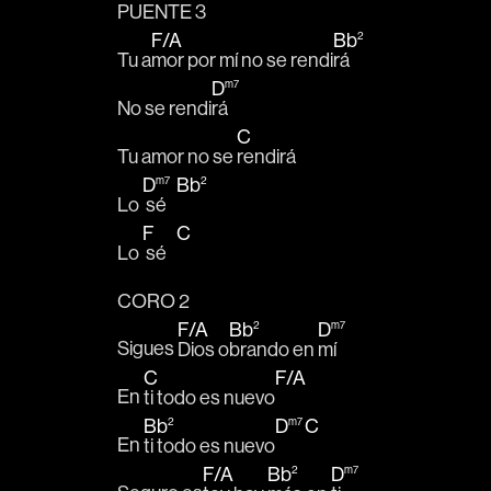
PUENTE 3
F
/
A
Bb
2
Tu a
mor por mí no se rendi
rá
D
m7
No se rendi
rá 
C
Tu amor no se 
rendirá
D
Bb
m7
2
Lo 
 sé   
F
C
Lo 
 sé   
CORO 2
F
/
A
Bb
D
2
m7
Sigues 
Dios o
brando en 
mí
C
F
/
A
En 
ti todo es nuevo
Bb
D
C
2
m7
En 
ti todo es nuevo
F
/
A
Bb
D
2
m7