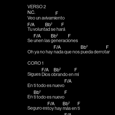
VERSO 2
N.C.
F
Veo un avivami
ento
F
/
A
Bb
F
2
Tu volunt
ad se ha
rá 
F
/
A
Bb
F
2
Se 
unen las 
generaci
ones
F
/
A
Bb
F
2
Oh ya no hay 
nada que nos 
pueda derrot
ar 
CORO 1
F
/
A
Bb
F
2
Sigues 
Dios o
brando en 
mí
F
/
A
En ti todo es nuevo
Bb
F
2
En 
ti todo es nuevo
F
/
A
Bb
F
2
Seguro es
toy hay 
más en 
ti 
F
/
A