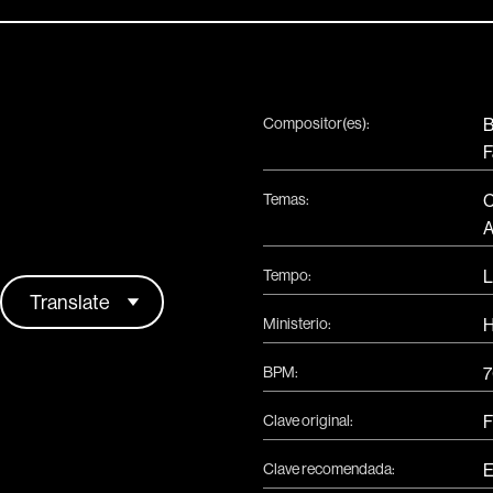
Compositor(es):
B
F
Temas:
C
A
Tempo:
L
Ministerio:
H
BPM:
7
Clave original:
F
Clave recomendada:
E