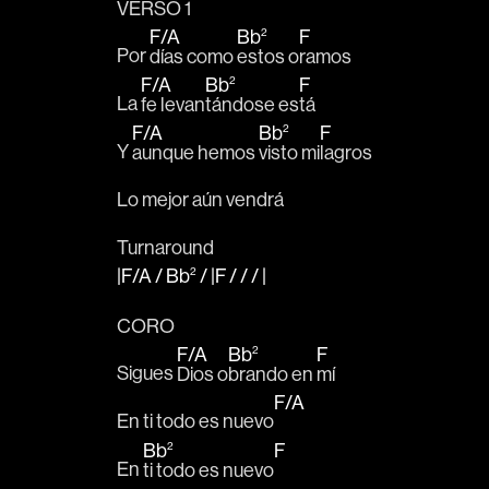
VERSO 1
F
/
A
Bb
F
2
Por 
días como 
estos o
ramos	
F
/
A
Bb
F
2
La 
fe levan
tándose es
tá
F
/
A
Bb
F
2
Y 
aunque hemos 
visto mi
lagros 
Lo mejor aún vendrá 
Turnaround
|F
/
A
/
Bb
/
|F
/ / /
|
2
CORO
F
/
A
Bb
F
2
Sigues 
Dios o
brando en 
mí
F
/
A
En ti todo es nuevo
Bb
F
2
En 
ti todo es nuevo