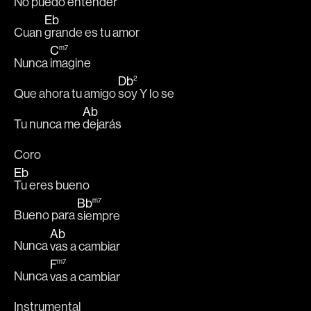
No 
puedo entender 
Eb
Cuan 
grande es tu amor 
C
m7
Nunca 
imagine 
Db
2
Que ahora tu amigo 
soy Y lo se 
Ab
Tu nunca me 
dejarás
Coro
Eb
Tu eres bueno 
Bb
m7
Bueno para 
siempre 
Ab
Nunca 
vas a cambiar 
F
m7
Nunca 
vas a cambiar
Instrumental