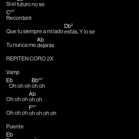
Si el 
futuro no se 
C
m7
Recordaré 
Db
2
Que tu siempre a mi lado 
estás, Y lo se 
Ab
Tu nunca me 
dejarás
REPITEN CORO 2X
Vamp
Eb
Bb
m7
   Oh oh oh 
oh oh
Ab
Oh oh oh 
oh oh
F
m7
Oh oh oh 
oh oh oh oh
Puente
Eb