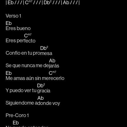
|
Eb
/ / / |
C
m7
/ / / |
Db
2
/ / / |
Ab
/ / /
|
Verso 1 
Eb
Eres bueno 
C
m7
Eres per
fecto 
Db
2
Confio en tu pro
mesa 
Ab
Se que nunca me de
jarás
Eb
C
m7
Me amas aún sin me
recerlo 
Db
2
Y puedo ver tu 
gracia 
Ab
Siguiendome a
donde voy
Pre-Coro 1 
Eb