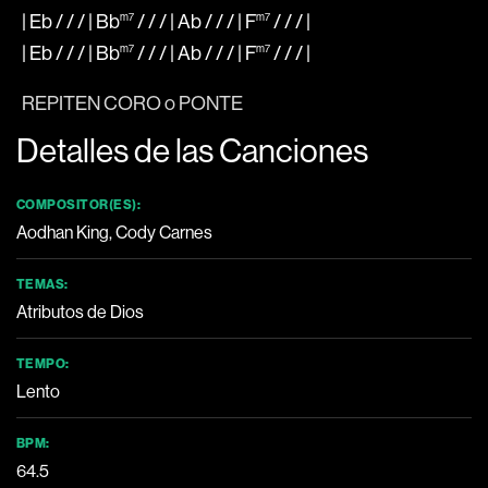
|
Eb
/ / / |
Bb
m7
/ / / |
Ab
/ / / |
F
m7
/ / /
|
|
Eb
/ / / |
Bb
m7
/ / / |
Ab
/ / / |
F
m7
/ / /
|
REPITEN CORO o PONTE
Detalles de las Canciones
COMPOSITOR(ES):
Aodhan King, Cody Carnes
TEMAS:
Atributos de Dios
TEMPO:
Lento
BPM:
64.5