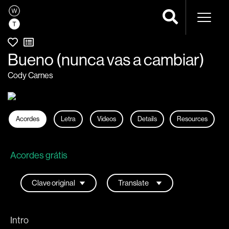
Navega
Bueno (nunca vas a cambiar)
Cody Carnes
Acordes
Letra
Videos
Details
Resources
Acordes grátis
Intro