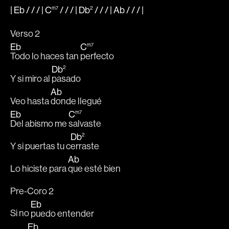
|
Eb
/ / / |
C
m7
/ / / |
Db
2
/ / / |
Ab
/ / /
|
Verso 2 
Eb
C
m7
Todo lo haces tan 
perfecto 
Db
2
Y si miro al 
pasado 
Ab
Veo hasta 
donde llegué
Eb
C
m7
Del abismo me 
salvaste 
Db
2
Y si puertas tu c
erraste
Ab
Lo hiciste para 
que esté bien
Pre-Coro 2 
Eb
Si no 
puedo entender 
Eb