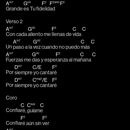
A
G
F
F
F
m7
(4)
2
2(#4)
2
Grande 
es Tu fid
elid
ad  
Verso 2
A
G
F
C
C
m7
(4)
2
Con cada 
aliento me 
llenas de 
vida 
A
G
C
C
m7
(4)
Un 
paso a la 
vez cuando no puedo 
más 
A
G
F
C
C
m7
(4)
2
Fuerzas me 
das y espe
ranza al ma
ñana 
D
C
/
E
F
m7
2
Por 
siempre
 yo canta
ré 
D
C
/
E
F
m7
maj7
2
Por 
siempre
 yo canta
ré  
Coro
C
C
C
sus
Confia
ré, 
guíam
e  
F
F
2
2
Confia
ré aún sin 
ver  
m7