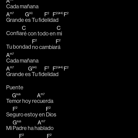
A
Cada mañana  
A
G
F
F
F
m7
(4)
2
2(#4)
2
Grande 
es Tu fid
elid
ad  
C
C
Confia
ré con todo en 
mi 
F
F
2
2
Tu bondad 
no cambia
rá 
A
m7
Cada mañana 
A
G
F
F
F
m7
94)
2
2(#4)
2
Grande e
s Tu fid
elid
ad  
Puente
G
A
sus
m7
Te
mor hoy re
cuerda
F
F
2
2
Se
guro estoy en 
Dios 
G
A
sus
m7
Mi 
Padre ha h
ablado
F
F
2
2