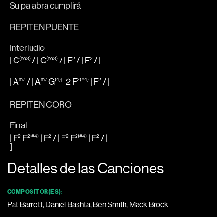
Su pa
labra cumpli
rá  
REPITEN PUENTE 
Interludio
|
C
/ |
C
/ |
F
/ |
F
/
|
(no3)
(no3)
2
2
|
A
/ |
A
G
2
F
|
F
/
|
m7
m7
(4)|F
2(#4)
2
REPITEN CORO
Final
|
F
F
|
F
/ |
F
F
|
F
/
|
2
2(#4)
2
2
2(#4)
2
]
Detalles de las Canciones
COMPOSITOR(ES):
Pat Barrett, Daniel Bashta, Ben Smith, Mack Brock