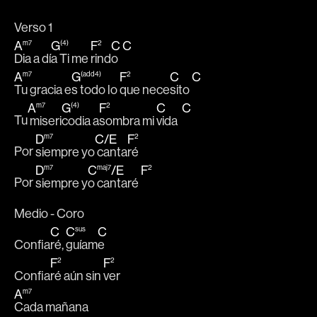
Verso 1
A
G
F
C
C
m7
(4)
2
Dia a dí
a Ti me 
rind
o  
A
G
F
C
C
m7
(add4)
2
Tu gracia e
s todo lo 
que nece
sito 
A
G
F
C
C
m7
(4)
2
Tu
 miseri
codia a
sombra mi 
vida  
D
C
/
E
F
m7
2
Por 
siempre yo
 canta
ré 
D
C
/
E
F
m7
maj7
2
Por 
siempre y
o cantaré 
Medio - Coro
C
C
C
sus
Confia
ré, 
guíam
e  
F
F
2
2
Confia
ré aún sin 
ver  
A
m7
Cada mañana  