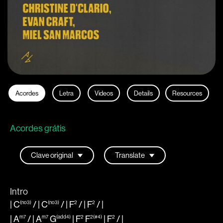
Acordes
Letra
Videos
Details
Resources
Acordes grátis
Intro
|
C
/ |
C
/ |
F
/ |
F
/
|
(no3)
(no3)
2
2
|
A
/ |
A
G
|
F
F
|
F
/
|
m7
m7
(add4)
2
2(#4)
2