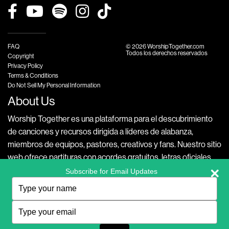
FAQ
© 2026 WorshipTogether.com
Todos los derechos reservados
Copyright
Privacy Policy
Terms & Conditions
Do Not Sell My Personal Information
About Us
Worship Together es una plataforma para el descubrimiento
de canciones y recursos dirigida a líderes de alabanza,
miembros de equipos, pastores, creativos y fans. Nuestro sitio
web ofrece partituras con acordes gratuitos, letras oficiales,
videos exclusivos con versiones accesibles de tus canciones
Subscribe for Email Updates
favoritas, playlists temáticos, además de otros recursos
Type
your
musicales, como integraciones con Planning Center, para
name
Type
crear experiencias de alabanza y adoración significativas en
your
español, inglés y portugués.
email