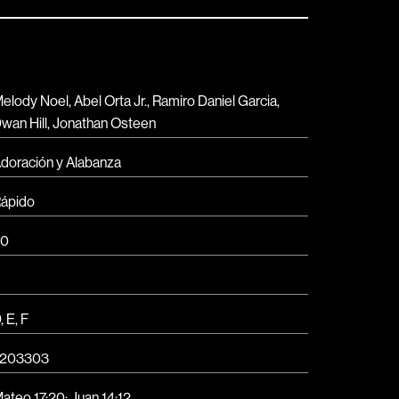
elody Noel, Abel Orta Jr., Ramiro Daniel Garcia,
wan Hill, Jonathan Osteen
doración y Alabanza
ápido
90
, E, F
7203303
ateo 17:20
;
Juan 14:12