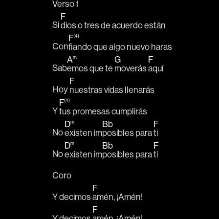
Verso 1
F
Si 
dios o tres de acuerdo están
F
(4)
Con
fiando que algo nuevo haras
A
m
G
F
Sab
emos que te 
moverás 
aquí
F
Hoy 
nuestras vidas llenarás
F
(4)
Y 
tus promesas cumplirás
D
m
Bb
F
No 
existen im
posibles para 
ti
D
m
Bb
F
No 
existen im
posibles para 
ti
Coro
F
Y decimos 
amén, ¡Amén!
F
Y decimos 
amén, ¡Amén!