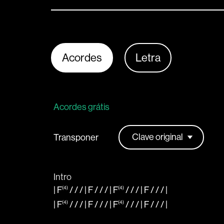
Acordes
Letra
Acordes grátis
Transponer
Intro
|
F
(4)
/ / / |
F
/ / / |
F
(4)
/ / / |
F
/ / /
|
|
F
(4)
/ / / |
F
/ / / |
F
(4)
/ / / |
F
/ / /
|