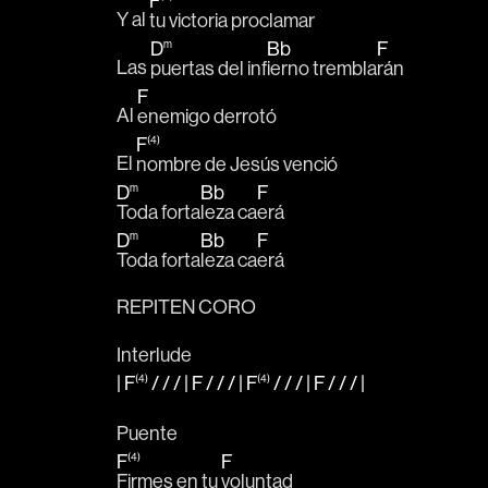
F
Y al 
tu victoria proclamar
D
m
Bb
F
Las 
puertas del inf
ierno trembla
rán 
F
Al 
enemigo derrotó
F
(4)
El 
nombre de Jesús venció
D
m
Bb
F
Toda forta
leza ca
erá
D
m
Bb
F
Toda forta
leza ca
erá
REPITEN CORO
Interlude
|
F
(4)
/ / / |
F
/ / / |
F
(4)
/ / / |
F
/ / /
|
Puente
F
(4)
F
Firmes en tu 
voluntad