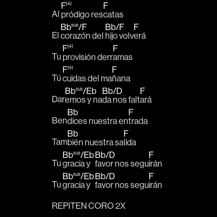
F
(4)
F
Al 
pródigo res
catas
Bb
sus
/
F
Bb
/
F
F
El 
corazón del 
hijo volv
erá
F
(4)
F
Tu 
provisión derr
amas
F
(4)
F
Tú 
cuidas del ma
ñana
Bb
sus
/
Eb
Bb
/
D
F
Dar
emos y na
da nos falt
ará
Bb
F
Ben
dices nuestra en
trada 
Bb
F
Tam
bién nuestra sa
lida
Bb
sus
/
Eb
Bb
/
D
F
Tu 
gracia y 
favor nos segu
irán
Bb
sus
/
Eb
Bb
/
D
F
Tu 
gracia y 
favor nos segu
irán
REPITEN CORO 2X