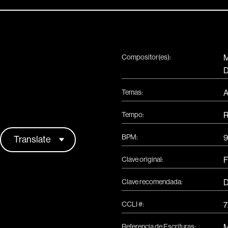
Compositor(es):
M
D
Temas:
A
Tempo:
R
BPM:
Clave original:
F
Clave recomendada:
D
CCLI #:
Referencia de Escrituras:
M