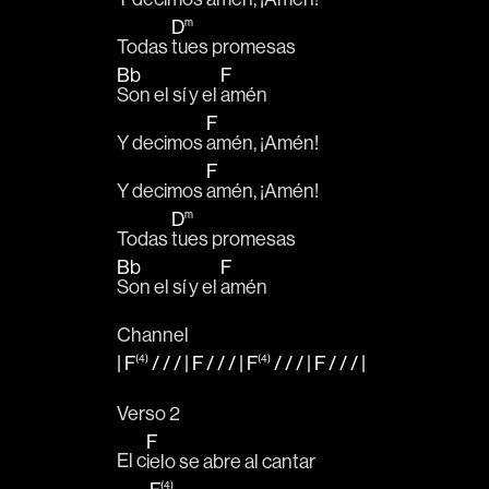
D
m
Todas 
tues promesas 
Bb
F
Son el sí y el 
amén
F
Y decimos 
amén, ¡Amén!
F
Y decimos 
amén, ¡Amén!
D
m
Todas 
tues promesas 
Bb
F
Son el sí y el 
amén
Channel
|
F
(4)
/ / / |
F
/ / / |
F
(4)
/ / / |
F
/ / /
|
Verso 2
F
El c
ielo se abre al cantar
(4)