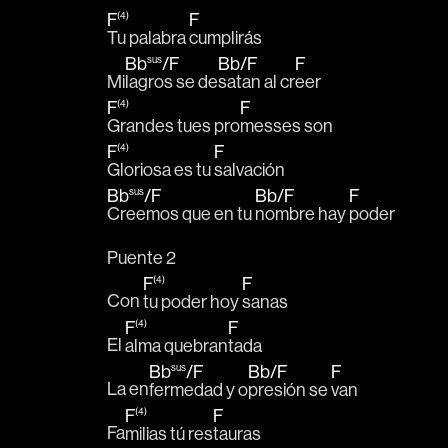
F
(4)
F
Tu palabra 
cumplirás
Bb
sus
/
F
Bb
/
F
F
Mi
lagros se de
satan al cr
eer
F
(4)
F
Grandes tues pro
messes son
F
(4)
F
Gloriosa es tu 
salvación
Bb
sus
/
F
Bb
/
F
F
Creemos que en tu 
nombre hay 
poder
Puente 2
F
(4)
F
Con 
tu poder hoy 
sanas
F
(4)
F
El 
alma quebran
tada
Bb
sus
/
F
Bb
/
F
F
La en
fermedad y o
presión se 
van
F
(4)
F
Fa
milias tú res
tauras