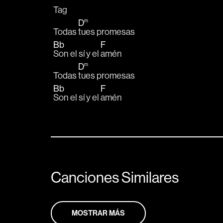
Tag
D
m
Todas 
tues promesas 
Bb
F
Son el sí y el 
amén
D
m
Todas 
tues promesas 
Bb
F
Son el sí y el 
amén
Canciones Similares
MOSTRAR MÁS