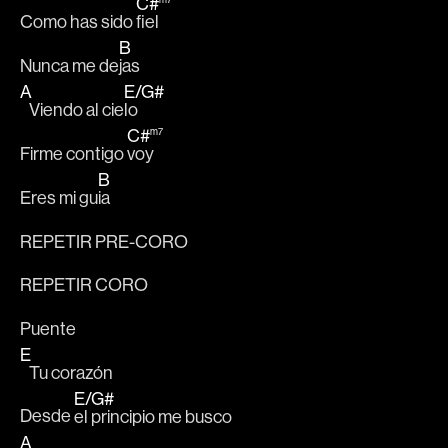
C#
Como has sido 
fiel 
B
Nunca me de
jas 
A
E
/
G#
   Viendo al cie
lo 
C#
m7
Firme contigo 
voy 
B
Eres mi gu
ia
REPETIR PRE-CORO
REPETIR CORO
Puente 
E
   Tu corazón
E
/
G#
Desde 
el principio me busco
A