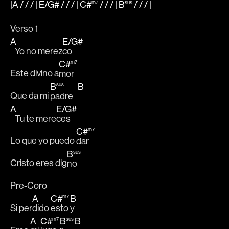
|A
/ / / |
E
/
G#
/ / / |
C#
/ / / |
B
/ / /
|
m7
sus
Verso 1 
A
E
/
G#
   Yo no merez
co 
C#
m7
Este divino a
mor 
B
B
sus
Que da mi 
padre   
A
E
/
G#
   Tu te mere
ces 
C#
m7
Lo que yo puedo 
dar 
B
sus
Cristo eres dig
no  
Pre-Coro 
A
C#
B
m7
Si per
dido 
esto
y 
A
C#
B
B
m7
sus