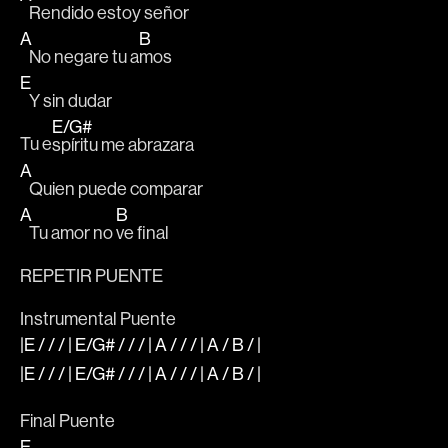
   Rendido estoy señor 
A
B
   No negare tu a
mos
E
   Y sin dudar
E
/
G#
Tu e
spíritu me abrazara
A
   Quien puede comparar 
A
B
   Tu amor no 
ve final
REPETIR PUENTE
Instrumental Puente
|E
/ / / |
E
/
G#
/ / / |
A
/ / / |
A
/
B
/
|
|E
/ / / |
E
/
G#
/ / / |
A
/ / / |
A
/
B
/
|
Final Puente 
E