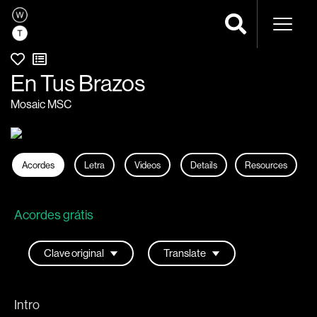
Navega
En Tus Brazos
Mosaic MSC
Acordes
Letra
Videos
Details
Resources
Acordes grátis
Intro