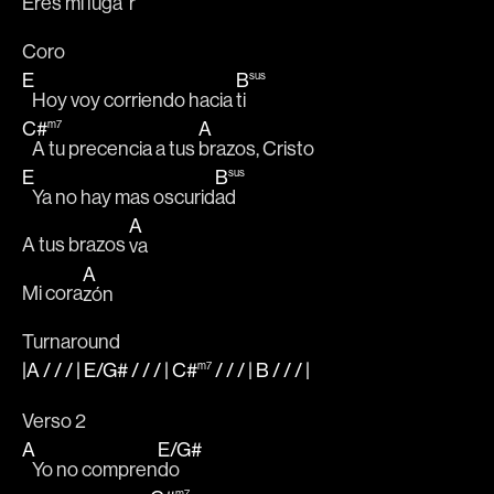
Eres 
mi 
luga
r   
Coro
E
B
sus
   Hoy voy corriendo hacia 
ti 
C#
A
m7
   A tu precencia a tus 
brazos, Cristo
E
B
sus
   Ya no hay mas oscurid
ad 
A
A tus brazos 
va 
A
Mi cora
zón
Turnaround
|A
/ / / |
E
/
G#
/ / / |
C#
/ / / |
B
/ / /
|
m7
Verso 2 
A
E
/
G#
   Yo no compren
do 
m7