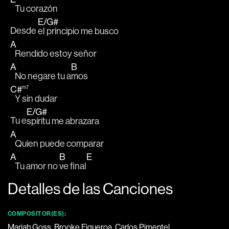
   Tu corazón
E
/
G#
Desde 
el principio me busco
A
   Rendido estoy señor 
A
B
   No negare tu a
mos
C#
m7
   Y sin dudar
E
/
G#
Tu e
spíritu me abrazara
A
   Quien puede comparar 
A
B
E
   Tu amor no 
ve final
Detalles de las Canciones
COMPOSITOR(ES):
Mariah Goss, Brooke Figueroa, Carlos Pimentel