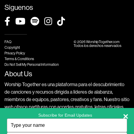
Siguenos
FAQ
© 2026 WorshipTogether.com
Todos los derechos reservados
Copyright
Privacy Policy
Terms & Conditions
Do Not Sell My Personal Information
About Us
Worship Together es una plataforma para el descubrimiento
de canciones y recursos dirigida a líderes de alabanza,
miembros de equipos, pastores, creativos y fans. Nuestro sitio
web ofrece partituras con acordes gratuitos, letras oficiales,
videos exclusivos con versiones accesibles de tus canciones
Subscribe for Email Updates
Type
favoritas, playlists temáticos, además de otros recursos
your
musicales, como integraciones con Planning Center, para
name