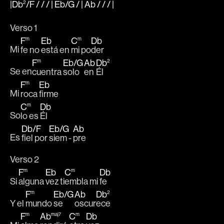
|Db
2
/
F
/ / / |
Eb
/
G
/ |
Ab
/ / /
|
Verso 1
F
m
Eb
C
m
Db
Mi 
fe no 
está en 
mi po
der
F
m
Eb
/
G
Ab
Db
2
Se en
cuentra 
solo 
en 
Él
F
m
Eb
Mi 
roca 
firme
C
m
Db
So
lo es 
Él
Db
/
F
Eb
/
G
Ab
Es 
fiel por 
siem - 
pre
Verso 2
F
m
Eb
C
m
Db
Si 
alguna 
vez ti
embla mi 
fe
F
m
Eb
/
G
Ab
Db
2
Y el 
mundo 
se 
oscur
ece
F
m
Ab
maj7
C
m
Db