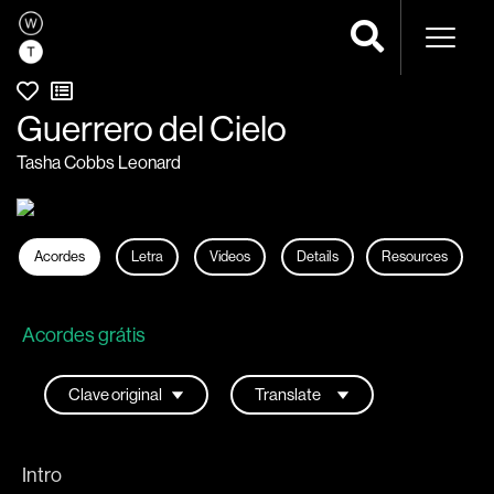
Navega
Guerrero del Cielo
Tasha Cobbs Leonard
Acordes
Letra
Videos
Details
Resources
Acordes grátis
Intro