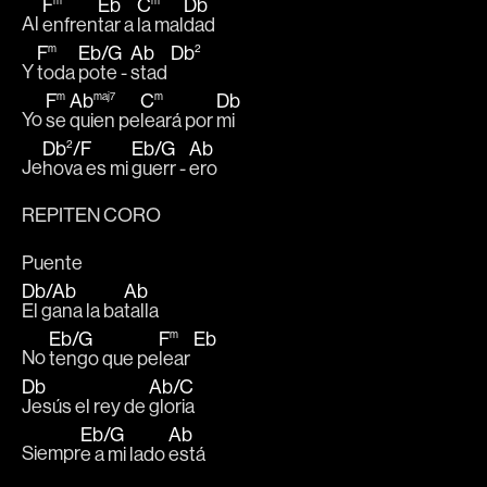
F
m
Eb
C
m
Db
Al 
enfren
tar a 
la mal
dad
F
m
Eb
/
G
Ab
Db
2
Y 
toda 
pote - 
stad 
F
m
Ab
maj7
C
m
Db
Yo 
se 
quien pe
leará por 
mi
Db
2
/
F
Eb
/
G
Ab
Je
hova es mi 
guerr - 
ero
REPITEN CORO
Puente
Db
/
Ab
Ab
El gana la ba
talla
Eb
/
G
F
m
Eb
No 
tengo que pe
lear 
Db
Ab
/
C
Jesús el rey de 
gloria
Eb
/
G
Ab
Siempr
e a mi lado 
está