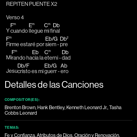
REPITEN PUENTE X2
Verso 4
F
m
E
m
C
m
Db
Y 
cuando 
llegue 
mi fi
nal 
F
m
Eb
/
G
Db
2
Firme estaré por 
siem - 
pre 
F
m
Eb
C
m
Db
Mi
rando ha
cia la 
eterni - 
dad 
Db
/
F
Eb
/
G
Ab
Jesu
cristo es mi 
guerr - 
ero
Detalles de las Canciones
COMPOSITOR(ES):
Brenton Brown, Hank Bentley, Kenneth Leonard Jr., Tasha
Cobbs Leonard
TEMAS:
Fe y Confianza, Atributos de Dios, Oración y Renovación,