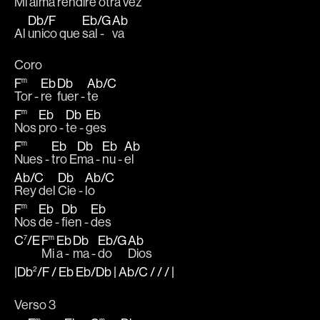
Mi 
alma 
rendiré 
otra 
vez
Db
/
F
Eb
/
G
Ab
Al 
unico que 
sal - 
va
Coro
F
m
Eb
Db
Ab
/
C
Tor - 
re 
fuer - 
te
F
m
Eb
Db
Eb
Nos 
pro - 
te - 
ges
F
m
Eb
Db
Eb
Ab
Nues - 
tro E
ma - 
nu - 
el
Ab
/
C
Db
Ab
/
C
Rey del 
Cie - 
lo
F
m
Eb
Db
Eb
Nos 
de - 
fien - 
des
C
7
/
E
F
m
Eb
Db
Eb
/
G
Ab
Mi 
a - 
ma - 
do 
Dios
|Db
2
/
F
/
Eb
Eb
/
Db
|
Ab
/
C
/ / /
|
Verso 3