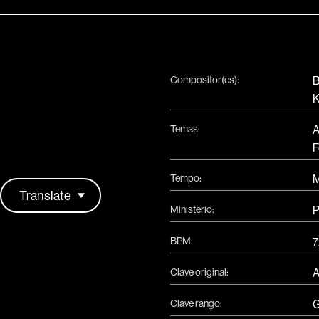
Compositor(es):
B
K
Temas:
A
F
Tempo:
M
Ministerio:
P
BPM:
7
Clave original:
Clave rango:
G