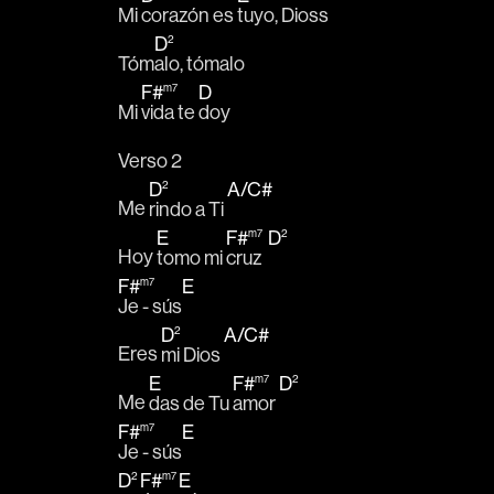
Mi 
corazón es 
tuyo, Dioss
D
2
Tóm
alo, tómalo
F#
D
m7
Mi 
vida te 
doy
Verso 2
D
A
/
C#
2
Me 
rindo a Ti 
E
F#
D
m7
2
Hoy 
tomo mi 
cruz  
F#
E
m7
Je - sús
D
A
/
C#
2
Eres 
mi Dios 
E
F#
D
m7
2
Me 
das de Tu 
amor 
F#
E
m7
Je - sús
D
F#
E
2
m7