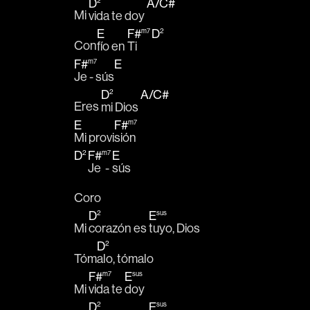
D
A
/
C#
2
Mi 
vida te doy 
E
F#
D
m7
2
Con
fío en 
Ti 
F#
E
m7
Je - sús
D
A
/
C#
2
Eres 
mi Dios 
E
F#
m7
Mi provi
sión
D
F#
E
2
m7
Je  - 
sús 
Coro
D
E
2
sus
Mi 
corazón es 
tuyo, Dios
D
2
Tóm
alo, tómalo
F#
E
m7
sus
Mi 
vida te 
doy
D
E
2
sus