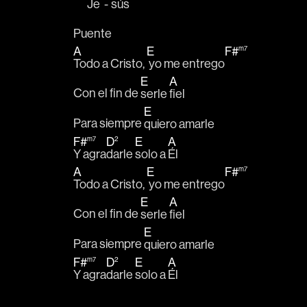
Je  - 
sús   
Puente
A
E
F#
m7
Todo a Cristo, 
 yo me entrego
E
A
Con el fin de 
serle 
fiel
E
Para siempre 
quiero amarle
F#
D
E
A
m7
2
Y agra
darle 
solo a 
Él
A
E
F#
m7
Todo a Cristo, 
 yo me entrego
E
A
Con el fin de 
serle 
fiel
E
Para siempre 
quiero amarle
F#
D
E
A
m7
2
Y agra
darle 
solo a 
Él