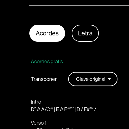
Acordes
Letra
Acordes grátis
Transponer
Intro
D
//
A
/
C#
|
E
//
F#
|
D
/
F#
/
2
m7
m7
Verso 1