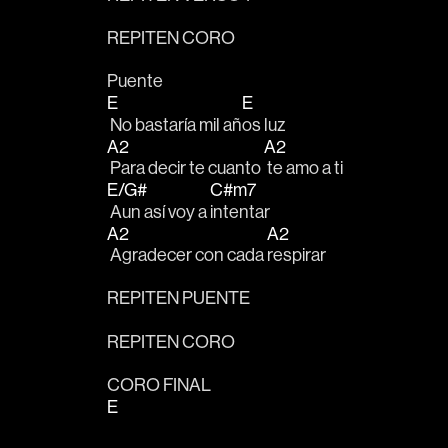
REPITEN CORO
Puente
E
E
 No bastaría mil añ
os luz
A2
A2
 Para decir te cuanto 
 te amo a ti
E/G#
C#m7
 Aun así voy a 
intentar
A2
A2
 Agradecer con cada 
respirar
REPITEN PUENTE
REPITEN CORO
CORO FINAL
E