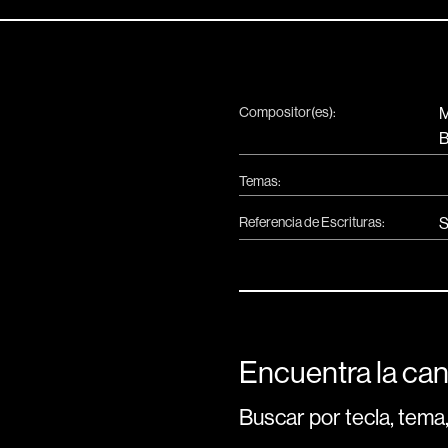
Compositor(es):
M
B
Temas:
Referencia de Escrituras:
S
Encuentra la can
Buscar por tecla, tema,