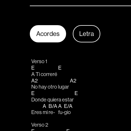
Acordes
Letra
Verso 1
E
E
A Ti correré 
A2
A2
No hay otro lugar 
E
E
Donde quiera estar 
A
B/A
A
E/A
Eres 
mi 
re-
fu-
gio
Verso 2