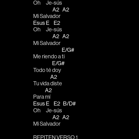
Oh 
Je-
sús 
A2
A2
Mi Salva
dor  
Esus
E
E2
Oh 
Je-
sús 
A2
A2
Mi Salva
dor  
E/G#
Me riendo a 
ti 
E/G#
Todo té 
doy
A2
Tu vida 
diste 
A2
Para 
mí
Esus
E
E2
B/D#
Oh 
Je-
sús 
A2
A2
Mi Salva
dor  
REPITEN VERSO 1