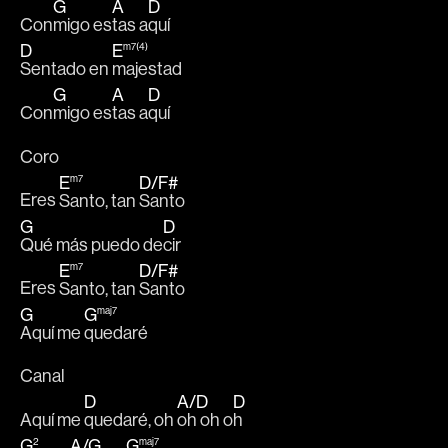
G
A
D
Con
migo es
tas a
quí
D
E
m7(4)
Sentado en 
majestad
G
A
D
Con
migo es
tas a
quí
Coro
E
D
/
F#
m7
Eres 
Santo, tan 
Santo
G
D
Qué más puedo de
cir
E
D
/
F#
m7
Eres 
Santo, tan 
Santo
G
G
maj7
Aquí me 
quedaré
Canal
D
A
/
D
D
Aquí me 
quedaré, oh 
oh oh o
h
G
A
/
G
G
2
maj7