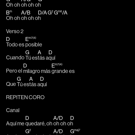
Oh oh 
oh oh o
h 
B
A
/
B
D
/
A
G
G
/
A
m
2
m6
Oh oh 
oh oh o
h   
Verso 2
D
E
m7(4)
Todo es 
posible
G
A
D
Cuando 
Tú es
tás a
quí
D
E
m7(4)
Pero el 
milagro más 
grande es
G
A
D
Que 
Tú es
tás a
quí
REPITEN CORO
Canal
D
A
/
D
D
Aquí me 
quedaré, oh 
oh oh o
h
G
A
/
D
G
2
maj7