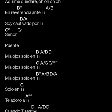
Aquí me 
quedaré, oh 
oh oh o
h
B
A
/
B
m
En rev
erencia ante Ti 
D
/
A
Soy cau
tivado por Ti
G
G
2
2
Señor 
Puente
D
A
/
D
D
Mis ojos solo en 
Ti 
G
A
/
G
G
maj7
Mis ojos solo en 
Ti 
B
A
/
B
D
/
A
m
Mis ojos solo en 
Ti  
G
Solo en 
Ti
A
sus
Te adoro a 
Ti
D
A
/
D
D
Cuando Tú es
tás 