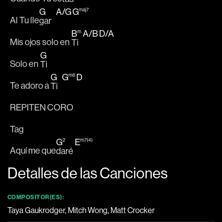
G
A
/
G
G
maj7
Al Tu lle
gar   
B
A
/
B
D
/
A
m
Mis ojos solo en 
Ti   
G
Solo en 
Ti
G
G
D
m6
Te adoro a 
Ti   
REPITEN CORO
Tag 
G
E
2
m7(4)
Aquí me que
daré 
Detalles de las Canciones
COMPOSITOR(ES):
Taya Gaukrodger, Mitch Wong, Matt Crocker