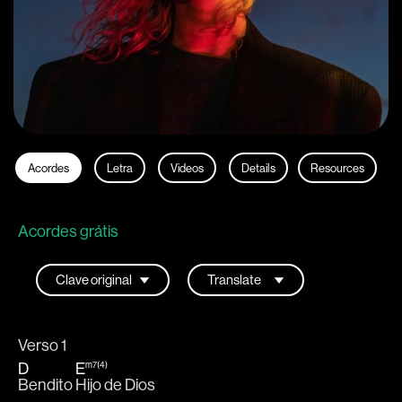
Acordes
Letra
Videos
Details
Resources
Acordes grátis
Verso 1
D
E
m7(4)
Bendito 
Hijo de Dios