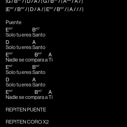
|G
/
B
/ |
D
/
A
/ |
G
/
B
/ |
A
/
A
/
|
|E
m7
/
B
m7
/ |
D
/
A
/ |
E
m7
/
B
m7
/ |
A
/ / /
|
Puente
E
m7
B
m7
Solo tu eres 
Santo 
D
A
Solo tu eres 
Santo 
E
m7
B
m7
A
Nadie se com
para a 
Ti
E
m7
B
m7
Solo tu eres 
Santo 
D
A
Solo tu eres 
Santo 
E
m7
B
m7
A
Nadie se com
para a 
Ti
REPITEN PUENTE
REPITEN CORO X2