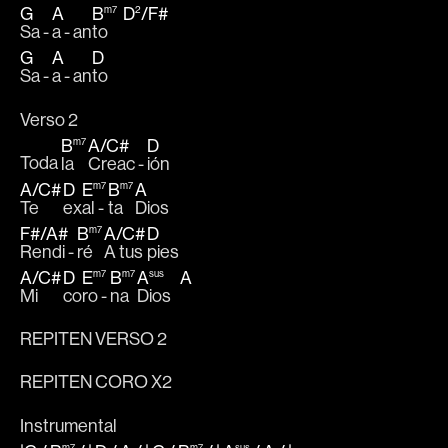
G
A
B
m7
D
2
/
F#
Sa - 
a - an
to     
G
A
D
Sa - 
a - an
to
Verso 2
B
m7
A
/
C#
D
Toda 
la 
Creac - 
ión 
A
/
C#
D
E
m7
B
m7
A
Te 
ex
al - 
ta 
Dios 
F#
/
A#
B
m7
A
/
C#
D
Rendi - 
ré 
A tus 
pies 
A
/
C#
D
E
m7
B
m7
A
sus
A
Mi 
co
ro - 
na 
Dios   
REPITEN VERSO 2
REPITEN CORO X2
Instrumental
m7
m7
sus