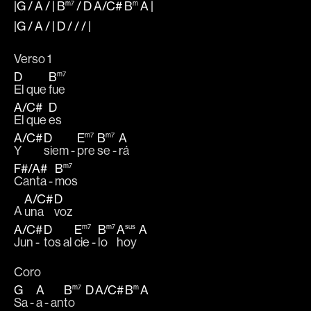
|G
/
A
/ |
B
m7
/
D
A
/
C#
B
m
A
|
|G
/
A
/ |
D
/ / / |
Verso 1
D
B
m7
El que 
fue 
A
/
C#
D
El que 
es 
A
/
C#
D
E
m7
B
m7
A
Y 
siem - 
pre 
se - 
rá 
F#
/
A#
B
m7
Canta - 
mos 
A
/
C#
D
A 
una  
voz 
A
/
C#
D
E
m7
B
m7
A
sus
A
Jun - 
tos al 
cie - 
lo 
hoy 
Coro
G
A
B
m7
D
A
/
C#
B
m
A
Sa - 
a - an
to     