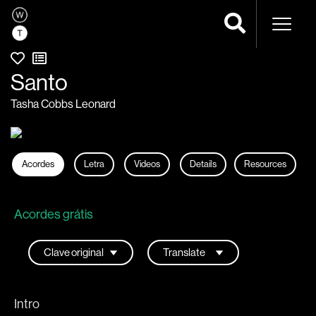
Navega
Santo
Tasha Cobbs Leonard
Acordes
Letra
Videos
Details
Resources
Acordes grátis
Intro