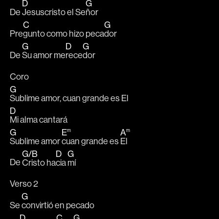
D
G
De 
Jesuscristo el Se
ñor
C
G
Pre
gunto como hizo peca
dor 
G
D
G
De 
Su amor me
rece
dor 
Coro
G
Sublime amor, cuan grande es El 
D
Mi alma cantará
G
E
A
m
m
Sublime amor 
cuan grande es 
El
G
/
B
D
G
De 
Cristo ha
cia 
mí
Verso 2
G
Se 
convirtió en pecado 
D
C
G