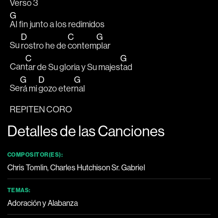
Verso 3
G
Al fin junto a los redimidos 
D
C
G
Su 
rostro he de 
contem
plar 
C
G
Can
tar de Su gloria y Su majes
tad
G
D
G
Se
rá mi 
gozo eter
nal 
REPITEN CORO
Detalles de las Canciones
COMPOSITOR(ES):
Chris Tomlin, Charles Hutchison Sr. Gabriel
TEMAS:
Adoración y Alabanza