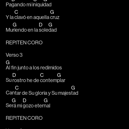
Pa
gando mi i
niqui
dad 
C
G
Y la 
clavó en aquella 
cruz
G
D
G
Mu
riendo en la 
sole
dad
REPITEN CORO
Verso 3
G
Al fin junto a los redimidos 
D
C
G
Su 
rostro he de 
contem
plar 
C
G
Can
tar de Su gloria y Su majes
tad
G
D
G
Se
rá mi 
gozo eter
nal 
REPITEN CORO