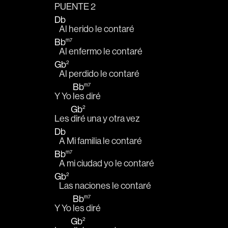
PUENTE 2
Db
   Al herido le contaré
Bb
m7
   Al enfermo le contaré
Gb
2
   Al perdido le contaré
Bb
m7
Y Yo 
les diré
Gb
2
Les 
diré una y otra vez
Db
   A Mi familia le contaré
Bb
m7
   A mi ciudad yo le contaré
Gb
2
   Las naciones le contaré
Bb
m7
Y Yo 
les diré
Gb
2