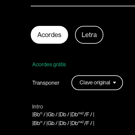
Acordes
Letra
Acordes grátis
Transponer
Intro
|Bb
m
/
|Gb
/
|Db
/
|Db
maj7
/
F
/
|
|Bb
m
/
|Gb
/
|Db
/
|Db
maj7
/
F
/
|