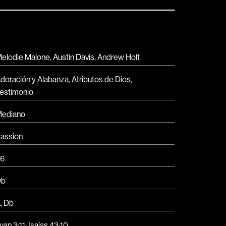
elodie Malone, Austin Davis, Andrew Holt
doración y Alabanza, Atributos de Dios,
estimonio
ediano
assion
6
Db
, Db
uan 3:11
;
Isaías 43:10