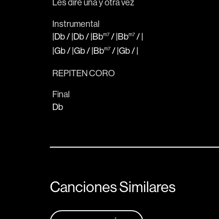
Les 
diré una y otra vez
Instrumental
|Db
/
|Db
/
|Bb
m7
/
|Bb
m7
/
|
|Gb
/
|Gb
/
|Bb
m7
/
|Gb
/
|
REPITEN CORO
Final
Db
Canciones Similares