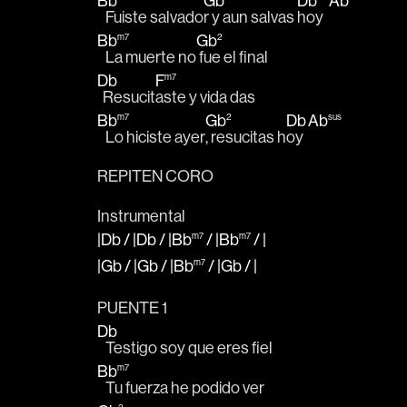
Bb
Gb
Db
Ab
   Fuiste salvado
r y aun salvas 
hoy  
Bb
m7
Gb
2
   La muerte no
 fue el final
Db
F
m7
  Resucit
aste y vida das
Bb
m7
Gb
2
Db
Ab
sus
   Lo hiciste ayer
, resucitas h
oy 
REPITEN CORO
Instrumental
|Db
/
|Db
/
|Bb
m7
/
|Bb
m7
/
|
|Gb
/
|Gb
/
|Bb
m7
/
|Gb
/
|
PUENTE 1
Db
   Testigo soy que eres fiel
Bb
m7
   Tu fuerza he podido ver