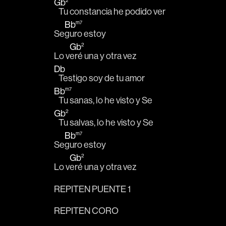
Gb
2
   Tu constancia he podido ver
Bb
m7
Se
guro estoy
Gb
2
Lo v
eré una y otra vez
Db
   Testigo soy de tu amor
Bb
m7
   Tu sanas, lo he visto y Se
Gb
2
   Tu salvas, lo he visto y Se
Bb
m7
Se
guro estoy
Gb
2
Lo v
eré una y otra vez
REPITEN PUENTE 1
REPITEN CORO