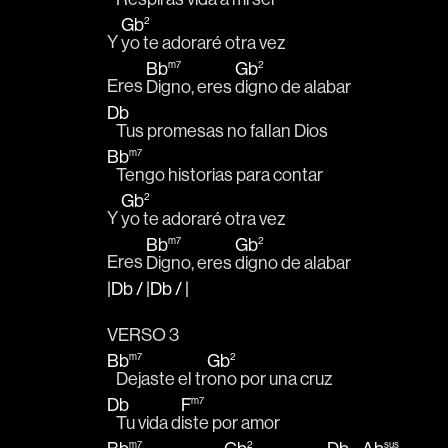
Gb
2
Y 
yo te adoraré otra vez
Bb
m7
Gb
2
Eres 
Digno, eres 
digno de alabar
Db
   Tus promesas no fallan Dios
Bb
m7
   Tengo historias para contar
Gb
2
Y 
yo te adoraré otra vez
Bb
m7
Gb
2
Eres 
Digno, eres 
digno de alabar
|Db
/
|Db
/
|
VERSO 3
Bb
m7
Gb
2
   Dejaste el tr
ono por una cruz
Db
F
m7
   Tu vida d
iste por amor
m7
2
sus