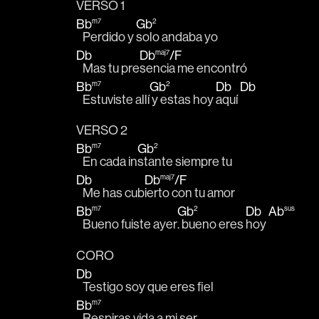
VERSO 1
Bb
m7
Gb
2
   Perdido y 
solo andaba yo
Db
Db
maj7
/
F
   Mas tu pre
sencia me encontró
Bb
m7
Gb
2
Db
Db
   Estuviste allí
 y estas hoy 
aquí 
VERSO 2
Bb
m7
Gb
2
   En cada in
stante siempre tu
Db
Db
maj7
/
F
   Me has cub
ierto con tu amor
Bb
m7
Gb
2
Db
Ab
sus
   Bueno fuiste ayer
. bueno eres 
hoy 
CORO
Db
   Testigo soy que eres fiel
Bb
m7
   Respiras vida a mi ser