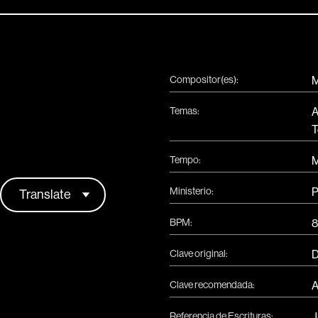
Compositor(es):
M
Temas:
A
T
Tempo:
M
Ministerio:
P
BPM:
8
Clave original:
Clave recomendada:
A
Referencia de Escrituras:
J