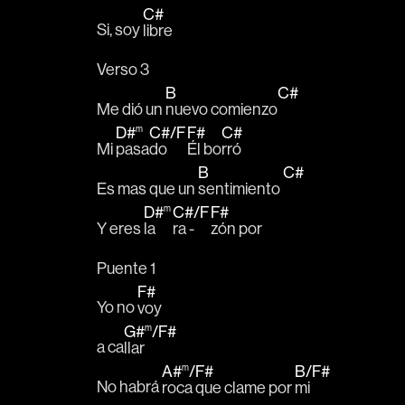
C#
Si, soy 
libre
Verso 3
B
C#
Me dió un 
nuevo comienzo
D#
m
C#
/
F
F#
C#
Mi 
pasa
do 
Él bo
rró
B
C#
Es mas que un 
sentimiento 
D#
m
C#
/
F
F#
Y eres 
la 
ra - 
zón por 
Puente 1
F#
Yo no 
voy
G#
m
/
F#
a ca
llar
A#
m
/
F#
B
/
F#
No habrá 
roca que clame por 
mi