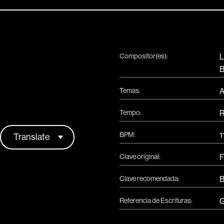
Compositor(es):
L
Temas:
A
Tempo:
R
BPM:
1
Clave original:
F
Clave recomendada:
B
Referencia de Escrituras:
G