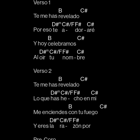
Verso 1
B
C#
Te me has 
revelado 
D#
m
C#
/
F
F#
C#
Por eso
 te  
a - 
dor - 
aré
B
C#
Y hoy 
celebramos 
D#
m
C#
/
F
F#
C#
Al 
oir 
tu 
nom - 
bre
Verso 2
B
C#
Te me has 
revelado 
D#
m
C#
/
F
F#
C#
Lo que 
has 
he - 
cho en 
mi
B
C#
Me enciendes 
con tu fuego  
D#
m
C#
/
F
F#
Y eres 
la 
ra - 
zón por 
Pre-Coro