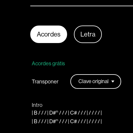
Acordes
Letra
Acordes grátis
Transponer
Intro
|
B
/ / / |
D#
m
/ / / |
C#
/ / / | / / / /
|
|
B
/ / / |
D#
m
/ / / |
C#
/ / / | / / / /
|