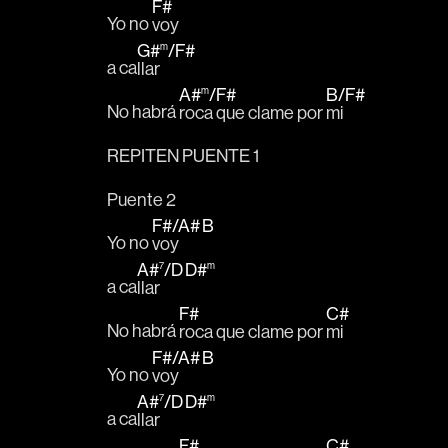
F#
Yo no 
voy
G#
m
/
F#
a ca
llar
A#
m
/
F#
B
/
F#
No habrá 
roca que clame por 
mi
REPITEN PUENTE 1
Puente 2
F#
/
A#
B
Yo no 
voy 
A#
7
/
D
D#
m
a ca
llar 
F#
C#
No habrá 
roca que clame por 
mi
F#
/
A#
B
Yo no 
voy 
A#
7
/
D
D#
m
a ca
llar 
F#
C#