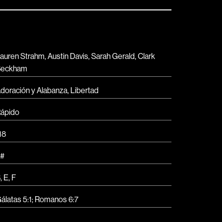
auren Strahm, Austin Davis, Sarah Gerald, Clark
Beckham
doración y Alabanza,
Libertad
ápido
18
#
, E, F
álatas 5:1
;
Romanos 6:7