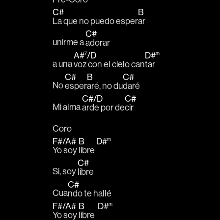
C#
B
La que no puedo esper
ar
C#
unirme a 
adorar
A#
7
/
D
D#
m
a una 
voz con el cielo can
tar
C#
B
C#
No 
esper
aré, no du
daré
C#
/
D
C#
Mi alma 
arde por de
cir
Coro
F#
/
A#
B
D#
m
Yo soy 
libre 
C#
Si, soy 
libre
C#
Cua
ndo te hallé
F#
/
A#
B
D#
m
Yo soy 
libre  