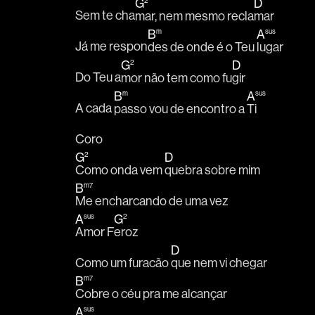
G
2
D
Sem te cha
mar, nem mesmo recla
mar
B
m
A
sus
Já me respon
des de onde é o Teu 
lugar 
G
2
D
Do Teu a
mor não tem como fu
gir
B
m
A
sus
A cada 
passo vou de encontro a 
Ti
Coro
G
2
D
Como onda vem 
quebra sobre mim
B
m7
Me encharcando de uma vez
A
sus
G
2
Amor F
eroz
D
Como um furacão 
que nem vi chegar
B
m7
Cobre o céu pra me alcançar
A
sus