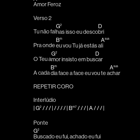
Amor Feroz
Verso 2
G
2
D
Tu não fal
has isso eu desco
bri
B
m
A
sus
Pra onde 
eu vou Tu já estás a
li
G
2
D
O Teu a
mor insisto em bus
car
B
m
A
sus
A cada 
dia face a face eu vou te a
char
REPETIR CORO
Interlúdio
|
G
2
/ / / | / / / / |
B
m7
/ / / |
A
/ / /
|
Ponte
G
2
Buscado eu fui, achado eu fui