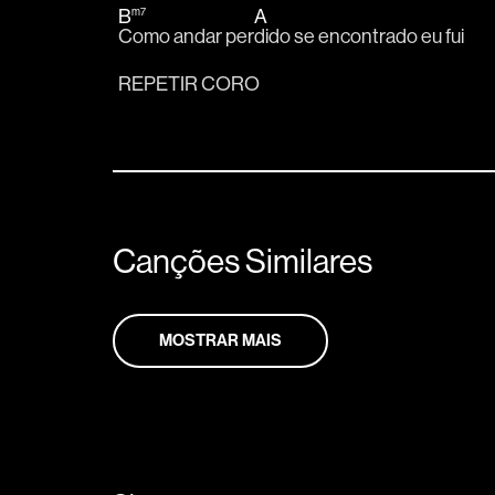
B
m7
A
Como andar per
dido se encontrado eu fui
REPETIR CORO
Canções Similares
MOSTRAR MAIS