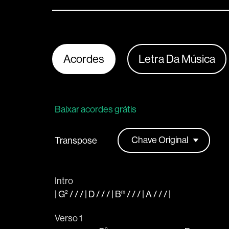
Acordes
Letra Da Música
Baixar acordes grátis
Transpose
Intro
|
G
2
/ / / |
D
/ / / |
B
m
/ / / |
A
/ / /
|
Verso 1