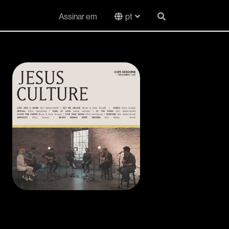
Assinar em
pt