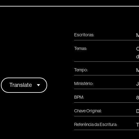
Escritoras:
M
Temas:
C
d
Tempo:
M
Ministério:
J
BPM:
Chave Original:
Referência da Escritura:
T