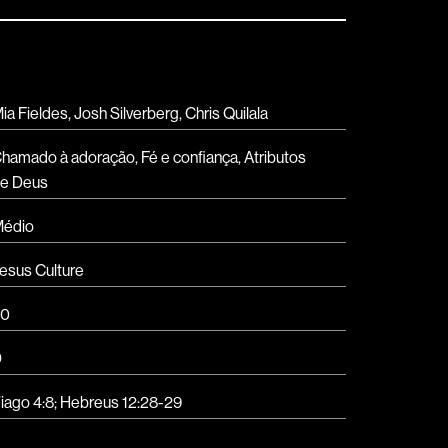
ia Fieldes, Josh Silverberg, Chris Quilala
hamado à adoração, Fé e confiança, Atributos
e Deus
édio
esus Culture
80
D
iago 4:8; Hebreus 12:28-29