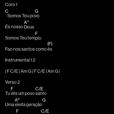
Coro 1
C
G
   Somos Teu po
vo
A
m
És nosso 
Deus
F
Somos Teu tem
plo
(F)
Faz-nos santos como 
és
Instrumental 1 2
| F C/E | Am G | F C/E | Am G |
Verso 2
F
C
/
E
Tu 
vês um povo 
santo
A
G
m
Uma 
eleita geração
F
C
/
E