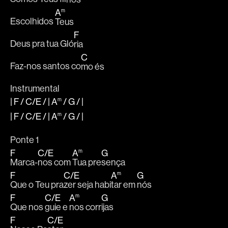
A
m
Escolhidos 
Teus
F
Deus pra tua Gló
ria
C
Faz-nos santos co
mo és
Instrumental
|
F
/
C
/
E
/ |
A
/
G
/
|
m
|
F
/
C
/
E
/ |
A
/
G
/
|
m
Ponte 1
F
C
/
E
A
G
m
Marca-
nos com 
Tua pre
sença
F
C
/
E
A
G
m
Que o Teu pra
zer seja habi
tar em 
nós
F
C
/
E
A
G
m
Que nos 
guie e 
nos corr
ijas
F
C
/
E