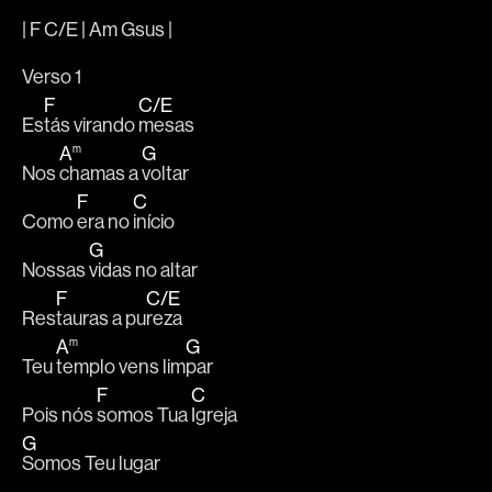
| F C/E | Am Gsus |
Verso 1
F
C
/
E
Es
tás virando 
mesas
A
G
m
Nos 
chamas a 
voltar
F
C
Como 
era no 
início
G
Nossas 
vidas no altar
F
C
/
E
Res
tauras a pu
reza
A
G
m
Teu 
templo vens lim
par
F
C
Pois nós 
somos Tua 
Igreja
G
Somos Teu lugar