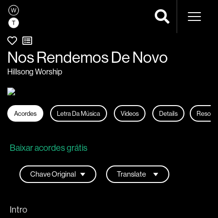
Naveg
Nos Rendemos De Novo
Hillsong Worship
Acordes
Letra Da Música
Vídeos
Details
Resour
Baixar acordes grátis
Intro