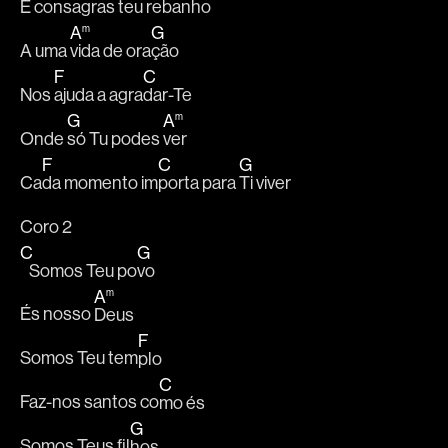
E con
sagras teu re
banho
A
G
m
A uma 
vida de ora
ção
F
C
Nos 
ajuda a agra
dar-Te
G
A
m
Onde 
só Tu podes 
ver
F
C
G
Ca
da momento im
porta para 
Ti viver 
Coro 2
C
G
   Somos Teu po
vo
A
m
És nosso 
Deus
F
Somos Teu tem
plo
C
Faz-nos santos co
mo és
G
Somos Teus fil
hos