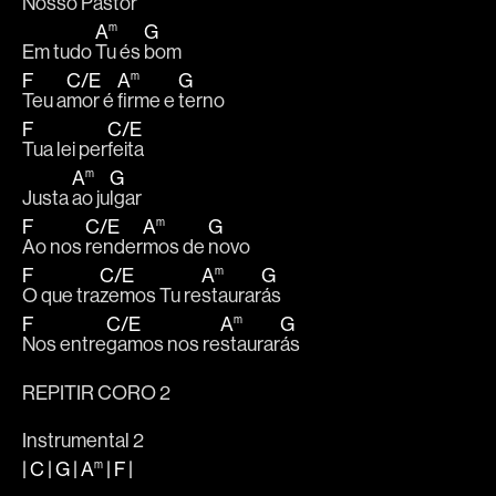
Nosso Pa
stor
A
G
m
Em tudo 
Tu és 
bom
F
C
/
E
A
G
m
Teu a
mor é 
firme e 
terno
F
C
/
E
Tua lei per
feita
A
G
m
Justa 
ao ju
lgar
F
C
/
E
A
G
m
Ao nos 
render
mos de 
novo
F
C
/
E
A
G
m
O que tra
zemos Tu re
staurar
ás
F
C
/
E
A
G
m
Nos entre
gamos nos re
staurar
ás
REPITIR CORO 2
Instrumental 2
|
C
|
G
|
A
|
F
|
m