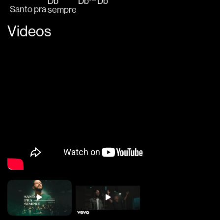
Db
Db
Db
Santo pra 
sempre 
Videos