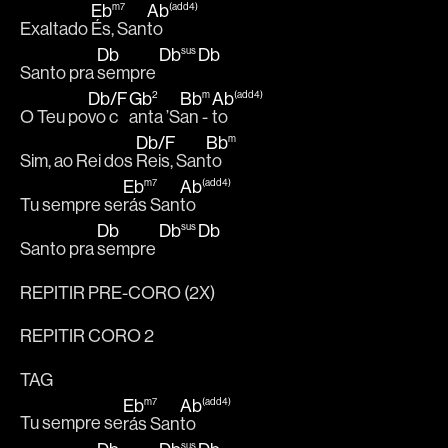
Eb
m7
Ab
(add4)
Exaltado 
És, San
to
Db
Db
sus
Db
Santo pra 
sempre 
Db
/
F
Gb
2
Bb
m
Ab
(add4)
O Teu po
vo c
anta ’S
an - 
to
Db
/
F
Bb
m
Sim, ao Rei dos 
Reis, San
to
Eb
m7
Ab
(add4)
Tu sempre se
rás San
to
Db
Db
sus
Db
Santo pra 
sempre 
REPITIR PRE-CORO (2X)
REPITIR CORO 2
TAG
Eb
m7
Ab
(add4)
Tu sempre se
rás San
to
sus