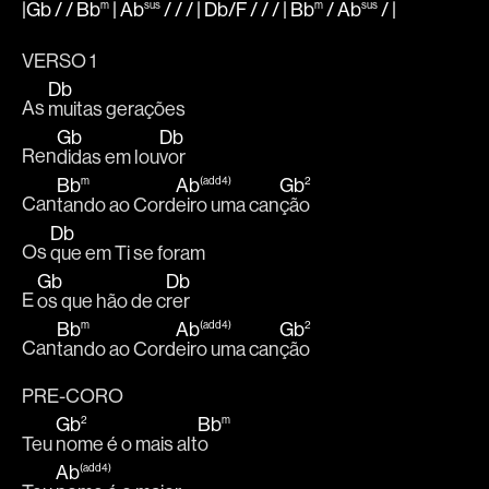
|Gb
/ /
Bb
m
|
Ab
sus
/ / / |
Db
/
F
/ / / |
Bb
m
/
Ab
sus
/
|
VERSO 1
Db
As 
muitas gerações
Gb
Db
Ren
didas em lou
vor
Bb
m
Ab
(add4)
Gb
2
Can
tando ao Cord
eiro uma can
ção
Db
Os 
que em Ti se foram
Gb
Db
E 
os que hão de c
rer
Bb
m
Ab
(add4)
Gb
2
Can
tando ao Cord
eiro uma can
ção
PRE-CORO
Gb
2
Bb
m
Teu 
nome é o mais alt
o
Ab
(add4)