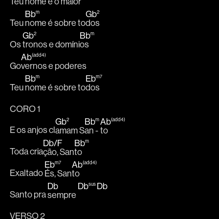
Teu 
nome é o maior
Bb
m
Gb
2
Teu 
nome é sobre to
dos
Gb
2
Bb
m
Os 
tronos e domíni
os
Ab
(add4)
Go
vernos e poderes
Bb
m
Eb
m7
Teu 
nome é sobre to
dos
CORO 1
Gb
2
Bb
m
Ab
(add4)
E os anjos cl
amam S
an - 
to
Db
/
F
Bb
m
Toda cria
ção, San
to
Eb
m7
Ab
(add4)
Exaltado 
És, San
to
Db
Db
sus
Db
Santo pra 
sempre 
VERSO 2