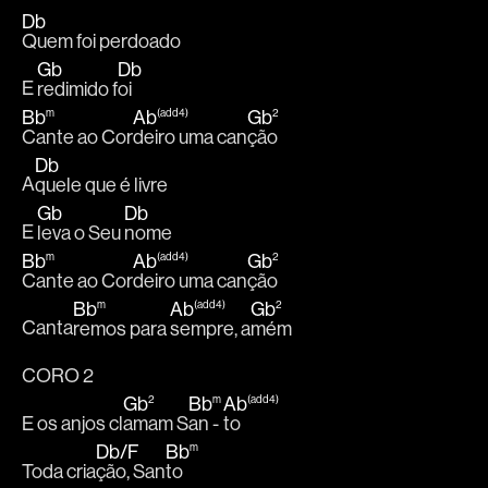
Db
Quem foi perdoado
Gb
Db
E 
redimido f
oi
Bb
m
Ab
(add4)
Gb
2
Cante ao Cor
deiro uma can
ção
Db
A
quele que é livre
Gb
Db
E 
leva o Seu 
nome
Bb
m
Ab
(add4)
Gb
2
Cante ao Cor
deiro uma can
ção
Bb
m
Ab
(add4)
Gb
2
Canta
remos para 
sempre, a
mém
CORO 2
Gb
2
Bb
m
Ab
(add4)
E os anjos cl
amam S
an - 
to
Db
/
F
Bb
m
Toda cria
ção, San
to