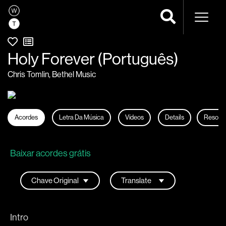
Naveg
Holy Forever (Português)
Chris Tomlin
,
Bethel Music
Acordes
Letra Da Música
Vídeos
Details
Resour
Baixar acordes grátis
Intro