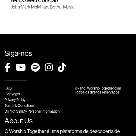
Rei Do Meu Coração
John Mark McMillan, Bethel Music
Siga-nos
FAQ
© {ano} WorshipTogether.com
Todos os direitos reservados
Copyright
Privacy Policy
Terms & Conditions
Do Not Sell My Personal Information
About Us
O Worship Together é uma plataforma de descoberta de